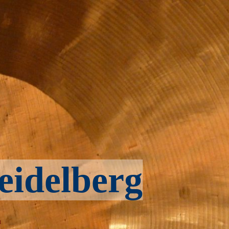
eidelberg
n