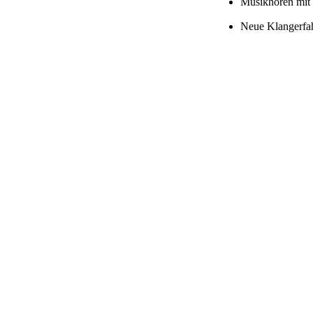
Musikhören mit 
Neue Klangerfa
Ausprobieren e
Verbesserungen 
Eine Übersicht über
Gibt es Vora
Nein!!
Es sind
keinerlei mu
Wenn Sie selbst ein 
bietet die Musikther
Wie ist die Organis
Die Musiktherapie wi
maximal 10 Einheiten
von singulären Sitzu